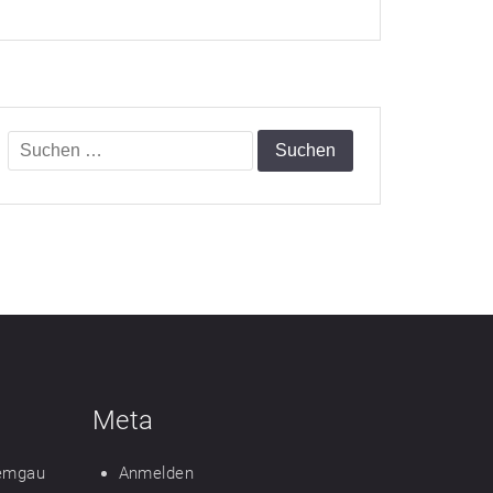
Suchen
nach:
Meta
iemgau
Anmelden