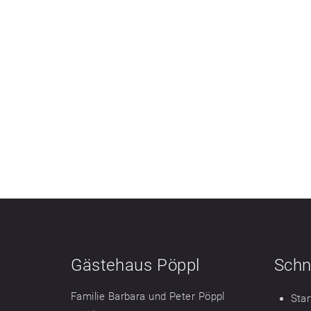
Gästehaus Pöppl
Schn
Familie Barbara und Peter Pöppl
Star