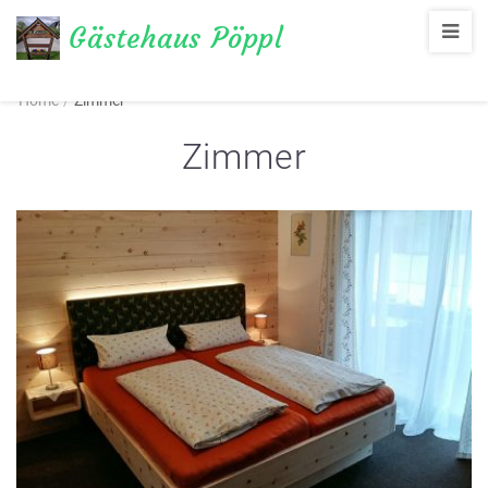
Gästehaus Pöppl
Übernachten im Chiemgau
Home
/
Zimmer
Zimmer