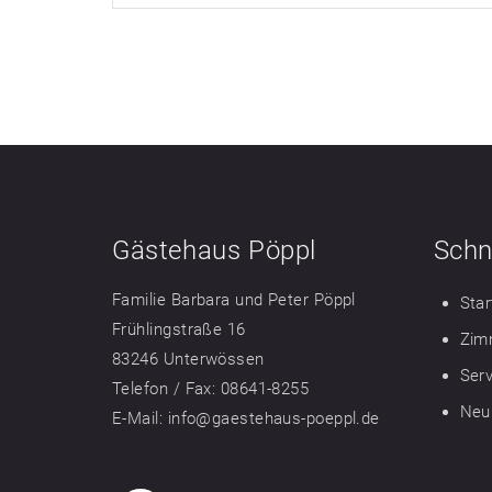
Gästehaus Pöppl
Schn
Familie Barbara und Peter Pöppl
Star
Frühlingstraße 16
Zim
83246 Unterwössen
Ser
Telefon / Fax: 08641-8255
Neu
E-Mail: info@gaestehaus-poeppl.de