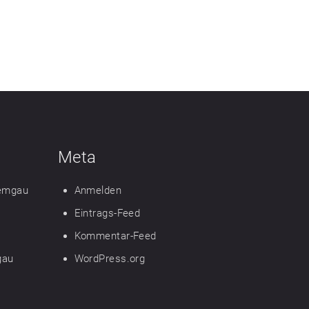
Meta
iemgau
Anmelden
Eintrags-Feed
Kommentar-Feed
gau
WordPress.org