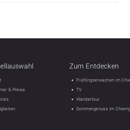
ellauswahl
Zum Entdecken
t
Frühlingserwachen im Ch
mer & Preise
TV
vices
Wandertour
igkeiten
Sommergenuss im Chiem