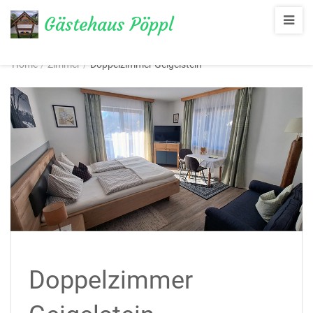
Gästehaus Pöppl
Übernachten im Chiemgau
Home
/
Zimmer
/
Doppelzimmer Geigelstein
Doppelzimmer