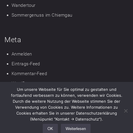
Wandertour
Sommergenuss im Chiemgau
Meta
Anmelden
Eintrags-Feed
Kommentar-Feed
WordPress.org
Um unsere Webseite für Sie optimal zu gestalten und
fortlaufend verbessern zu können, verwenden wir Cookies.
Durch die weitere Nutzung der Webseite stimmen Sie der
Verwendung von Cookies zu. Weitere Informationen zu
Cookies erhalten Sie in unserer Datenschutzerklärung
(Menüpunkt "Kontakt -> Datenschutz").
Copyright © 2026
Gästehaus Pöppl
. All rights reserved.
|
OK
Weiterlesen
Designed by
Precise Themes