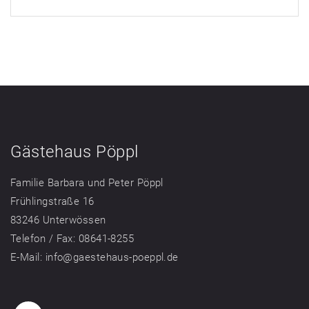
Gästehaus Pöppl
Familie Barbara und Peter Pöppl
Frühlingstraße 16
83246 Unterwössen
Telefon / Fax: 08641-8255
E-Mail: info@gaestehaus-poeppl.de