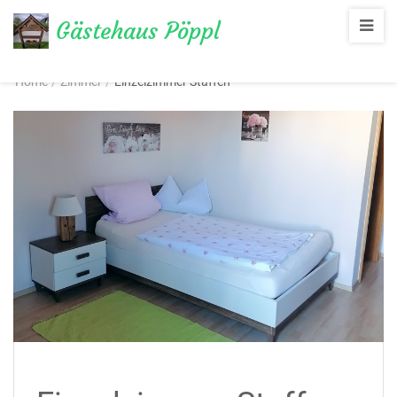
Gästehaus Pöppl
Übernachten im Chiemgau
Home
/
Zimmer
/
Einzelzimmer Staffen