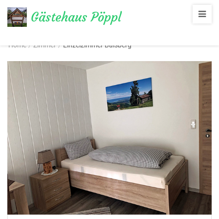
Gästehaus Pöppl
Übernachten im Chiemgau
Home
/
Zimmer
/
Einzelzimmer Balsberg